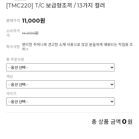
[TMC220] T/C 보급형조끼 / 13가지 컬러
11,000원
판매가격
소비자가
14,000원
격
편리한 주머니와 견고한 소재 사용으로 많은 분들에게 애용되는 작업용 조
특이사항
끼 !!
총 주문수량
색상
사이즈
0
총 상품 금액
원