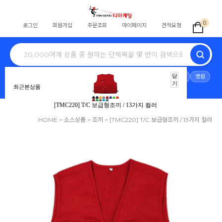
0
로그인
회원가입
주문조회
마이페이지
견적요청
전체
학교단체복
교회티
회사단체
식당
스태프
동호회
닫
병원
기
최근본상품
노조조끼
행사
단체바람막이
자원봉사
안전조끼
[TMC220] T/C 보급형조끼 / 13가지 컬러
HOME
>
소스상품
>
조끼
> [TMC220] T/C 보급형조끼 / 13가지 컬러