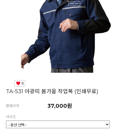
0
TA-531 야광띠 봄가을 작업복 (인쇄무료)
37,000원
판매가격
사이즈