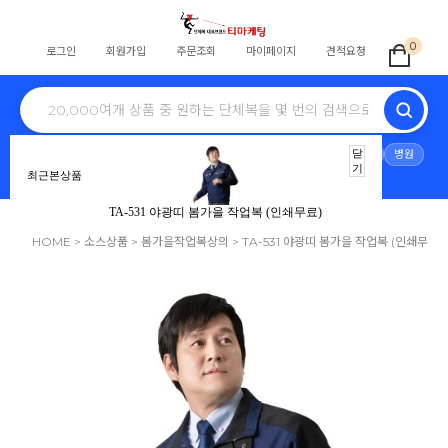
0
로그인
회원가입
주문조회
마이페이지
견적요청
전체
학교단체복
교회티
회사단체
식당
스태프
동호회
닫
병원
기
최근본상품
노조조끼
행사
단체바람막이
자원봉사
안전조끼
TA-531 야광띠 봄가을 작업복 (인쇄무료)
HOME
>
소스상품
>
봄가을작업복상의
> TA-531 야광띠 봄가을 작업복 (인쇄무
료)