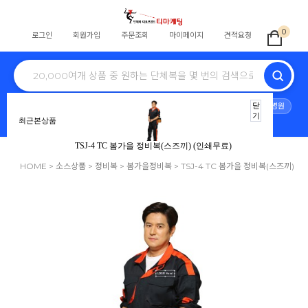
0
로그인
회원가입
주문조회
마이페이지
견적요청
전체
학교단체복
교회티
회사단체
식당
스태프
동호회
닫
병원
기
최근본상품
노조조끼
행사
단체바람막이
자원봉사
안전조끼
TSJ-4 TC 봄가을 정비복(스즈끼) (인쇄무료)
HOME
>
소스상품
>
정비복
>
봄가을정비복
> TSJ-4 TC 봄가을 정비복(스즈끼)
(인쇄무료)