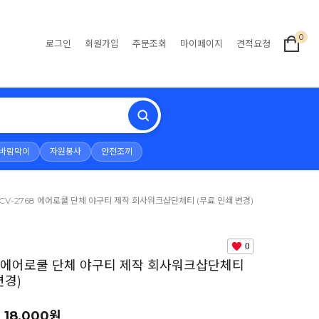
0
로그인
회원가입
주문조회
마이페이지
견적요청
바람막이
자원봉사
안전조끼
TCV-2768 에어로쿨 단체 야구티 제작 회사워크샵단체티 (무료 인쇄 변경)
0
68 에어로쿨 단체 야구티 제작 회사워크샵단체티
변경)
18,000원