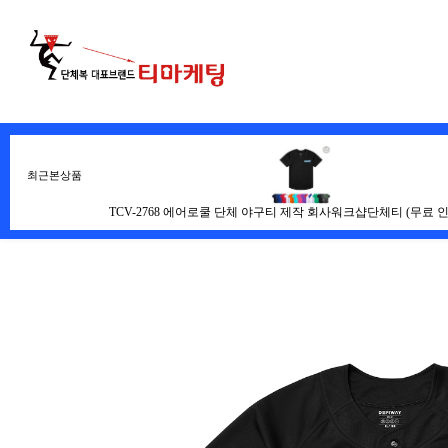
최근본상품
전체
학교단체복
교회티
TCV-2768 에어로쿨 단체 야구티 제작 회사워크샵단체티 (무료 인