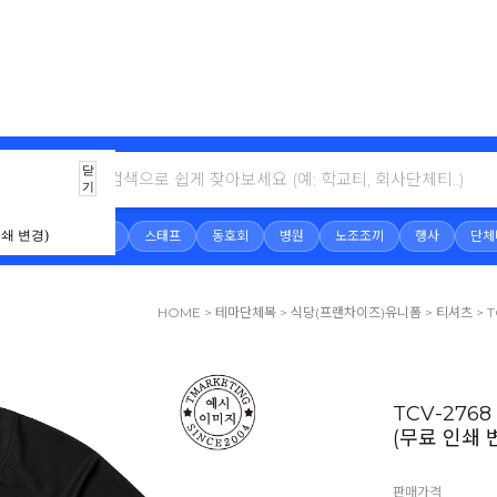
닫
기
회사단체
식당
스태프
동호회
병원
노조조끼
행사
단체
쇄 변경)
HOME
>
테마단체복
>
식당(프랜차이즈)유니폼
>
티셔츠
> 
TCV-27
(무료 인쇄 
판매가격