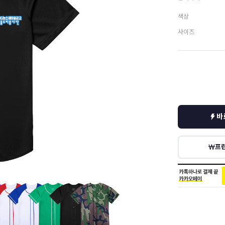
색상
사이즈
바
프