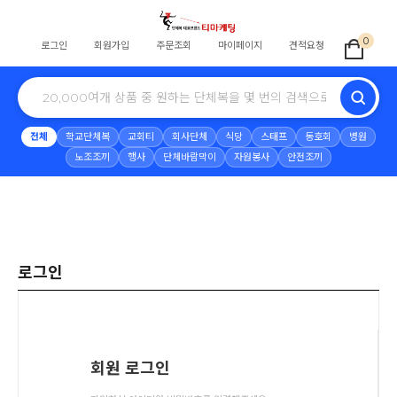
0
로그인
회원가입
주문조회
마이페이지
견적요청
전체
학교단체복
교회티
회사단체
식당
스태프
동호회
병원
노조조끼
행사
단체바람막이
자원봉사
안전조끼
로그인
회원 로그인