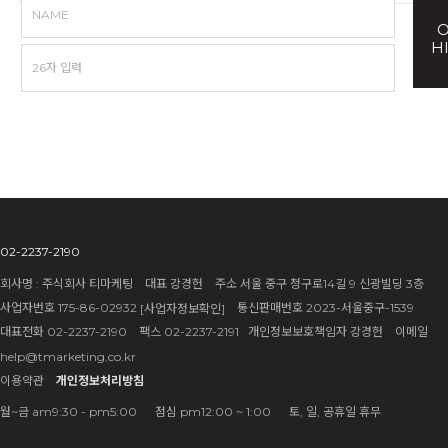
NAME
H
02-2237-2190
회사명 : 주식회사 티마케팅 대표 강경헌 주소 서울 중구 청구로14길 9 신광빌딩 3층
사업자번호 175-86-02932
통신판매번호 2023-서울중구-1539
[사업자정보확인]
대표전화 02-2237-2190 팩스 02-2237-2191 개인정보보호책임자 강경헌 이메일
help@tmarketing.co.kr
이용약관
개인정보처리방침
월~금 am9:30 - pm5:00 점심 pm12:00 ~ 1:00 토, 일, 공휴일 휴무